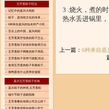
五芳斋粽子吃法
3 .烧火，煮
记忆中的嘉兴大肉粽
热水丢进锅里，
粽子，是传统文化的传承，更是体现了一种情怀
6种来自嘉兴的知名特产小吃，作为嘉兴人，你吃过几种？
舌尖上的中国，嘉兴肉粽
五芳斋真空包装的粽子怎么加热
五芳斋粽子的保存和食用方法
上一篇：
6种来自
五芳斋粽子网教您粽子用高压锅怎么煮
五芳斋粽子营养巧搭配,吃出健康来
食用五芳斋肉粽子和素粽子有什么讲究?
海鸭蛋有什么营养价值呢
嘉兴五芳斋粽子价格
嘉兴粽子的种类,五芳斋粽
端午节粽子选购指南
五芳斋餐饮有限公司怎么样？
五芳斋集团股份有限公司怎么样？