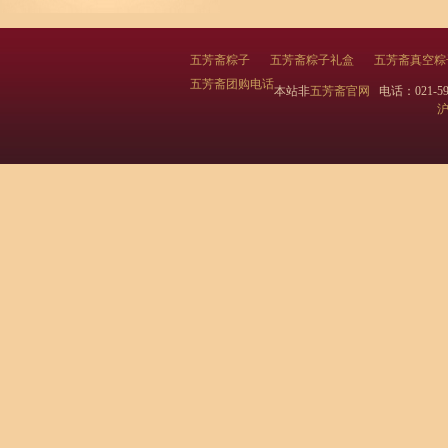
五芳斋粽子
五芳斋粽子礼盒
五芳斋真空粽
五芳斋团购电话
本站非
五芳斋官网
电话：021-595
沪