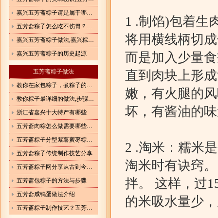
嘉兴五芳斋粽子请是属于哪一类食品
1 .制馅)包
五芳斋粽子怎么吃不伤胃？嘉兴五芳斋粽子介绍,
将用横线柄切成
嘉兴五芳斋粽子做法,嘉兴粽子怎么做？
嘉兴五芳斋粽子的历史起源
而是加入少量食
五芳斋粽子做法
直到肉块上形成
教你在家包粽子，煮粽子的方法，软糯不夹生
嫩，有火腿的风
教你粽子最详细的做法,步骤详细,一看就会
坏，有酱油的味
浙江省嘉兴十大特产有哪些
五芳斋肉粽怎么做需要哪些调料和步骤
五芳斋粽子分型紫薯蜜枣粽怎么做好吃
2 .淘米：糯
五芳斋粽子传统制作技艺分享
淘米时有诀窍。
五芳斋粽子网分享从古到今的粽子做法
拌。 这样，过
五芳斋包粽子的方法与步骤
五芳斋咸鸭蛋做法介绍
的米吸水量少，
五芳斋粽子制作技艺？五芳斋粽子怎么做？