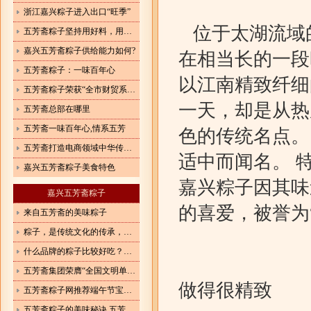
浙江嘉兴粽子进入出口“旺季”
位于太湖流域
五芳斋粽子坚持用好料，用心造就好味道
嘉兴五芳斋粽子供给能力如何?
在相当长的一段
五芳斋粽子：一味百年心
以江南精致纤细
五芳斋粽子荣获“全市财贸系统先进集体”光荣称号
一天，却是从热
五芳斋总部在哪里
五芳斋一味百年心,情系五芳
色的传统名点。
五芳斋打造电商领域中华传统美食“守味者”
适中而闻名。 
嘉兴五芳斋粽子美食特色
嘉兴粽子因其味
嘉兴五芳斋粽子
的喜爱，被誉为
来自五芳斋的美味粽子
粽子，是传统文化的传承，更是体现了一种情怀
什么品牌的粽子比较好吃？粽子都有什么口味？
五芳斋集团荣膺“全国文明单位”称号
做得很精致
五芳斋粽子网推荐端午节宝宝巧吃粽子4妙招
五芳斋粽子的美味秘诀,五芳斋粽子驰名天下