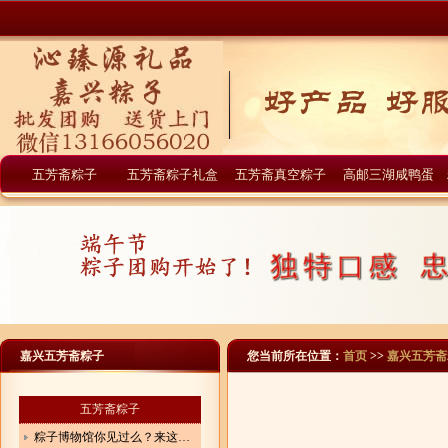
五芳斋粽子
五芳斋粽子礼盒
五芳斋真空粽子
高邮三湖咸鸭蛋
嘉兴五芳斋粽子
您当前所在位置：
首页
>>
嘉兴五芳斋
五芳斋粽子
粽子博物馆你见过么？来这里见证粽子的前世今生！